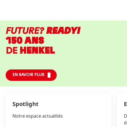
FUTURE?
READY!
150 ANS
DE
HENKEL
EN SAVOIR PLUS
Spotlight
E
Notre espace actualités
D
d