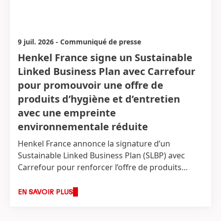
croissance par fusions et acquisitions au
premier semestre de l'année, avec les
premières contributions positives aux ventes
et aux bénéfices en 2026
9 juil. 2026
-
Communiqué de presse
Prévisions pour l’exercice 2026 : Revue à la
Henkel France signe un Sustainable
hausse des prévisions de chiffre d'affaires
Linked Business Plan avec Carrefour
pour le Groupe et Adhesive Technologies
pour promouvoir une offre de
Croissance organique des ventes : 1,5 à 3,5
%
(précédemment : 1,0 à 3,0 %)
produits d’hygiène et d’entretien
Rentabilité ajustée des ventes : 14,5 à 16,0 %
avec une empreinte
Bénéfice ajusté par action privilégiée
(EPS) :
environnementale réduite
augmentation de l’ordre d’un pourcentage à
Henkel France annonce la signature d’un
un chiffre, dans le bas ou dans le haut de la
Sustainable Linked Business Plan
(SLBP) avec
fourchette
(à taux de change constants)
Carrefour pour renforcer l’offre de produits
d’hygiène et d’entretien avec une empreinte
environnementale réduite, en agissant sur les
EN SAVOIR PLUS
formules, les emballages et le transport.
Complémentaire aux accords commerciaux, cet