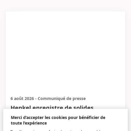
6 août 2026
-
Communiqué de presse
Henkel enregistre de solides
performances en termes de ventes et
Merci d’accepter les cookies pour bénéficier de
de bénéfices au premier semestre et
toute l’expérience