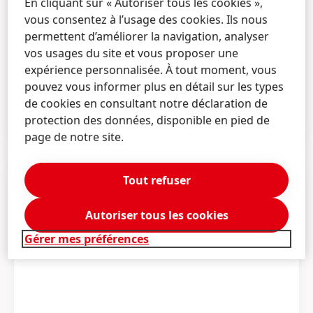
revoit à la hausse ses prévisions de
En cliquant sur « Autoriser tous les cookies »,
vous consentez à l’usage des cookies. Ils nous
chiffre d'affaires pour 2026
permettent d’améliorer la navigation, analyser
Les ventes du Groupe au premier semestre de
vos usages du site et vous proposer une
l'année ont enregistré une forte croissance
expérience personnalisée. À tout moment, vous
organique de 3,2 %, atteignant 10,3 milliards
pouvez vous informer plus en détail sur les types
d'euros
de cookies en consultant notre déclaration de
Forte croissance soutenue par une dynamique
EN SAVOIR PLUS
protection des données, disponible en pied de
positive des prix et des volumes dans toutes
page de notre site.
les divisions
Le bénéfice d’exploitation
(EBIT)* augmente
Tout refuser
pour atteindre 1 620 millions d’euros
(+0,3 %)
Forte marge EBIT* de 15,7 %
(+10 points de
base), soutenue par les deux divisions, ce qui
Autoriser tous les cookies
démontre la solidité des activités
Gérer mes préférences
Bénéfice par action privilégiée
(EPS)* passé à
2,86 euros, soit +7,1 %
(à taux de change
constant)
Mise en œuvre réussie de la stratégie de