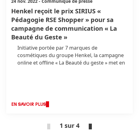
24 nov. 2022
-
Communiqué de presse
Henkel reçoit le prix SIRIUS «
Pédagogie RSE Shopper » pour sa
campagne de communication « La
Beauté du Geste »
Initiative portée par 7 marques de
cosmétiques du groupe Henkel, la campagne
online et offline « La Beauté du geste » met en
avant 10 éco-gestes pour inciter de manière
ludique et positive les consommateurs à
réduire leur impact sur l’environnement.
Décernés par l’Institut du Commerce, les prix
Sirius 2022 sont remis le 24 novembre, à la
EN SAVOIR PLUS
Fondation Pernod Ricard.
1 sur 4