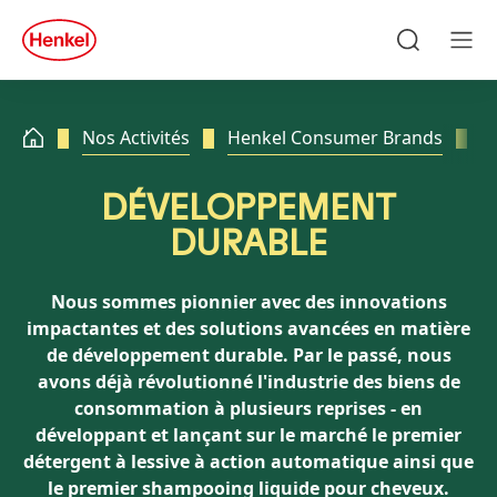
Skip to main content
Skip to footer
quick
search
Recherche
Men
Nos Activités
Henkel Consumer Brands
D
DÉVELOPPEMENT
DURABLE
Nous sommes pionnier avec des innovations
impactantes et des solutions avancées en matière
de développement durable. Par le passé, nous
avons déjà révolutionné l'industrie des biens de
consommation à plusieurs reprises - en
développant et lançant sur le marché le premier
détergent à lessive à action automatique ainsi que
le premier shampooing liquide pour cheveux.