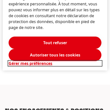
expérience personnalisée. À tout moment, vous
environnemental, sur la base d'une
pouvez vous informer plus en détail sur les types
méthodologie commune fondée sur la science.
de cookies en consultant notre déclaration de
L'objectif : permettre aux consommateurs de
protection des données, disponible en pied de
faire des choix durables.
page de notre site.
EN SAVOIR PLUS
Tout refuser
1 sur 2
Autoriser tous les cookies
Gérer mes préférences