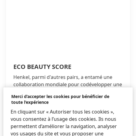
ECO BEAUTY SCORE
Henkel, parmi d'autres pairs, a entamé une
collaboration mondiale pour codévelopper une
évaluation de l'impact environnemental et un
Merci d’accepter les cookies pour bénéficier de
système de notation à l'échelle de l'industrie
toute l’expérience
pour les produits cosmétiques. L'objectif est de
En cliquant sur « Autoriser tous les cookies »,
concevoir une approche qui ne tienne pas
vous consentez à l’usage des cookies. Ils nous
compte des marques et qui fournisse aux
permettent d’améliorer la navigation, analyser
consommateurs des informations claires,
vos usages du site et vous proposer une
transparentes et comparables sur l'impact