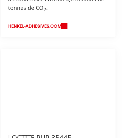
tonnes de CO
.
2
HENKEL-ADHESIVES.COM
LOCTITE PUR 3544F