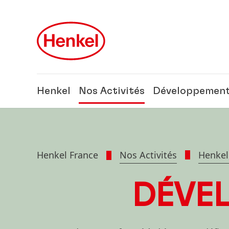
Skip to main content
Skip to footer
Henkel
Nos Activités
Développement
Henkel France
Nos Activités
Henkel
DÉVE