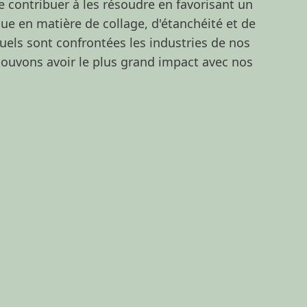
 contribuer à les résoudre en favorisant un
ue en matière de collage, d'étanchéité et de
els sont confrontées les industries de nos
150 ans de Henkel
Sustainable 
pouvons avoir le plus grand impact avec nos
2025
(Anglais
150 ans d'esprit pionnier, c'est
façonner le progrès avec
Sustainable I
détermination. Chez Henkel, nous
(Anglais)
(17,
transformons le changement en
Ajouter à Mes
opportunité, en favorisant
l'innovation, le développement
durable et la responsabilité pour
construire un avenir meilleur.
Ensemble.
EN SAVOIR PLUS