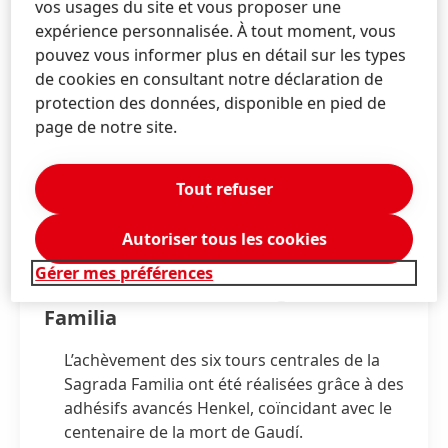
vos usages du site et vous proposer une
expérience personnalisée. À tout moment, vous
pouvez vous informer plus en détail sur les types
de cookies en consultant notre déclaration de
protection des données, disponible en pied de
page de notre site.
,
17 juin 2026
Barcelone
Tout refuser
Les technologies Henkel
Autoriser tous les cookies
contribuent à l’achèvement des
Gérer mes préférences
tours centrales de la Sagrada
Familia
L’achèvement des six tours centrales de la
Sagrada Familia ont été réalisées grâce à des
adhésifs avancés Henkel, coïncidant avec le
centenaire de la mort de Gaudí.