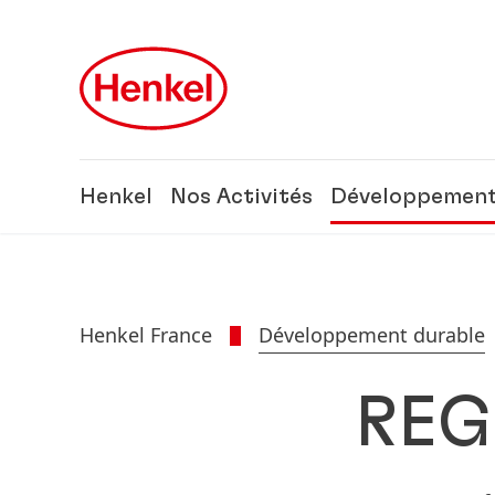
Skip to main content
Skip to footer
Henkel
Nos Activités
Développement
Henkel France
Développement durable
REG