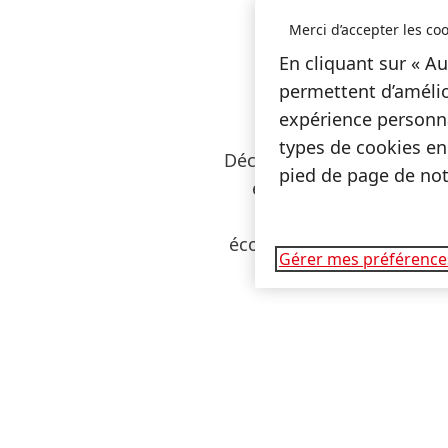
Merci d’accepter les coo
En cliquant sur « Au
permettent d’amélio
expérience personna
types de cookies en
Décorréler la croissance é
pied de page de notr
en développant une écon
création de valeur en
économie circulaire et int
Gérer mes préférence
tout en inn