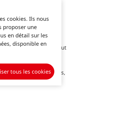
es cookies. Ils nous
us proposer une
s en détail sur les
nées, disponible en
s et fossiles finies, tout
ute stratégie réussie de
la transition vers une
iser tous les cookies
cle de vie de nos produits,
e de valeur.