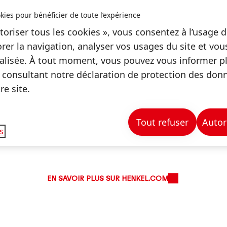
kies pour bénéficier de toute l’expérience
toriser tous les cookies », vous consentez à l’usage d
rer la navigation, analyser vos usages du site et vo
Economie circulaire
lisée. À tout moment, vous pouvez vous informer plu
 consultant notre déclaration de protection des don
conomique de la consommation de ressources naturelle
e site.
omie circulaire, constitue un levier essentiel de to
 matière de développement durable. Nous soutenons 
Tout refuser
Autor
égrons les principes de circularité tout au long du cy
s
ovant avec nos partenaires sur l’ensemble de la chaîn
EN SAVOIR PLUS SUR HENKEL.COM