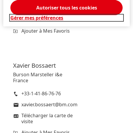
stephanie.coignard@henkel.com
Autoriser tous les cookies
Télécharger la carte de
Gérer mes préférences
visite
Ajouter à Mes Favoris
Xavier
Bossaert
Burson Marsteller i&e
France
+33-1-41-86-76-76
xavier.bossaert@bm.com
Télécharger la carte de
visite
Ajouter à Mes Favoris