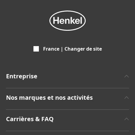
France | Changer de site
Entreprise
A propos de Henkel
Nos marques et nos activités
Communiqués de Presse
Henkel Adhesive Technologies
Rapports annuels
Carrières & FAQ
(8,42 MB)
Henkel Consumer Brands
Sustainable Impact Report
(Anglais)
Emplois et Candidatures