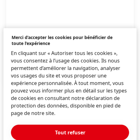
Merci d’accepter les cookies pour bénéficier de
toute l’expérience
Haute rés.
En cliquant sur « Autoriser tous les cookies »,
vous consentez à l’usage des cookies. Ils nous
Basse rés.
permettent d’améliorer la navigation, analyser
Ajouter à Mes Favoris
vos usages du site et vous proposer une
expérience personnalisée. À tout moment, vous
pouvez vous informer plus en détail sur les types
de cookies en consultant notre déclaration de
protection des données, disponible en pied de
Stéphanie
Coignard
page de notre site.
France
01 46 84 92 23
Tout refuser