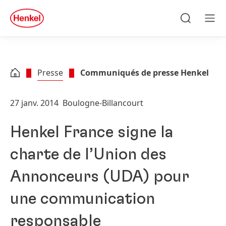
Skip to main content
Skip to footer
quick
search
Recherche
Men
Presse
Communiqués de presse Henkel
27 janv. 2014
Boulogne-Billancourt
Henkel France signe la
charte de l’Union des
Annonceurs
(UDA) pour
une communication
responsable