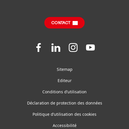
FDS, FT, RoHS, Information Produit
FAQ
Fiches produits relatives aux qualités et
caractéristiques environnementales
CONTACT
Join
Join
Join
Join
us
us
us
us
on
on
on
on
Facebook
LinkedIn
Instagram
YouTube
Sitemap
Editeur
Conditions d’utilisation
Déclaration de protection des données
Politique d’utilisation des cookies
Accessibilité