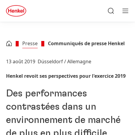
Skip to main content
Skip to footer
quick
search
Recherche
Men
Presse
Communiqués de presse Henkel
13 août 2019
Düsseldorf / Allemagne
Henkel revoit ses perspectives pour l'exercice 2019
Des performances
contrastées dans un
environnement de marché
de plus en plus difficile