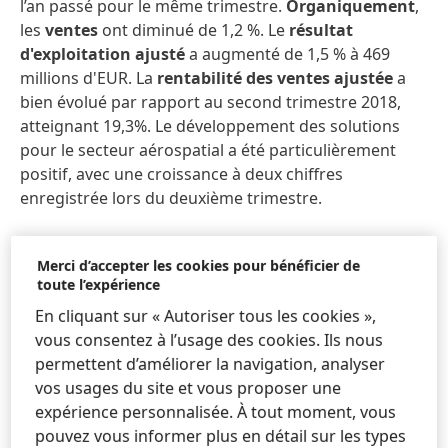
l’an passé pour le même trimestre.
Organiquement
,
les
ventes
ont diminué de 1,2 %. Le
résultat
d'exploitation ajusté
a augmenté de 1,5 % à 469
millions d'EUR. La
rentabilité des ventes ajustée
a
bien évolué par rapport au second trimestre 2018,
atteignant 19,3%. Le développement des solutions
pour le secteur aérospatial a été particulièrement
positif, avec une croissance à deux chiffres
enregistrée lors du deuxième trimestre.
Les
ventes organiques
du secteur d'activité
Beauty
Merci d’accepter les cookies pour bénéficier de
Care
ont diminué de 2,4 %. En valeur nominale, les
toute l’expérience
ventes ont été de 3,2 % inférieures à celles du même
En cliquant sur « Autoriser tous les cookies »,
trimestre de l'an dernier, atteignant 1 002 millions
vous consentez à l’usage des cookies. Ils nous
d'EUR. Le
résultat d’exploitation ajusté
a atteint 122
permettent d’améliorer la navigation, analyser
millions d'EUR, soit 34,9 % de moins qu’au deuxième
vos usages du site et vous proposer une
trimestre 2018. La
rentabilité des ventes ajustée
a
expérience personnalisée. À tout moment, vous
diminué pour atteindre 12,2 %. La croissance de
pouvez vous informer plus en détail sur les types
l'activité grand public
pour le secteur d’activité