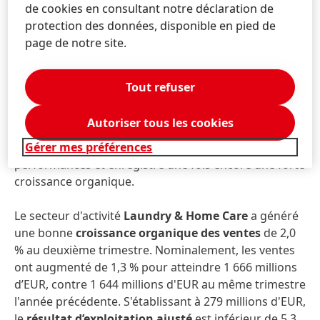
de cookies en consultant notre déclaration de
Beauty Care a été impactée par la faible performance
protection des données, disponible en pied de
des marchés matures. En outre, le secteur d’activité a
page de notre site.
été affecté par des ajustements des stocks en cours
en Chine. Les dépenses ont également augmenté à la
suite du renforcement des investissements dans le
Tout refuser
marketing et les activités commerciales, et à
l'augmentation des prix des matières premières. À
Autoriser tous les cookies
l’inverse, l’activité des
produits pour les
professionnels
continuent de réaliser de très bonnes
Gérer mes préférences
performances et enregistre une fois encore une forte
croissance organique.
Le secteur d'activité
Laundry & Home Care
a généré
une bonne
croissance organique des ventes
de 2,0
% au deuxième trimestre. Nominalement, les ventes
ont augmenté de 1,3 % pour atteindre 1 666 millions
d’EUR, contre 1 644 millions d'EUR au même trimestre
l'année précédente. S'établissant à 279 millions d'EUR,
le
résultat d’exploitation ajusté
est inférieur de 5,3