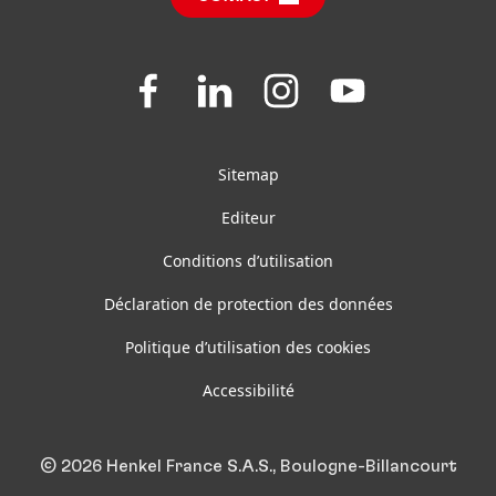
Join
Join
Join
Join
us
us
us
us
on
on
on
on
Facebook
LinkedIn
Instagram
YouTube
Sitemap
Editeur
Conditions d’utilisation
Déclaration de protection des données
Politique d’utilisation des cookies
Accessibilité
© 2026 Henkel France S.A.S., Boulogne-Billancourt