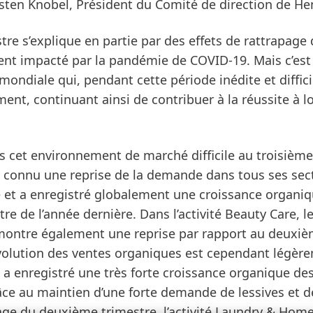
Carsten Knobel, Président du Comité de direction de He
re s’explique en partie par des effets de rattrapage
ent impacté par la pandémie de COVID-19. Mais c’est
 mondiale qui, pendant cette période inédite et diffic
ment, continuant ainsi de contribuer à la réussite à l
 cet environnement de marché difficile au troisième
 connu une reprise de la demande dans tous ses sec
e et a enregistré globalement une croissance organi
e de l’année dernière. Dans l’activité
Beauty Care
, l
montre également une reprise par rapport au deuxi
l’évolution des ventes organiques est cependant légèr
c a enregistré une très forte croissance organique de
âce au maintien d’une forte demande de lessives et d
age du deuxième trimestre, l’activité
Laundry & Home