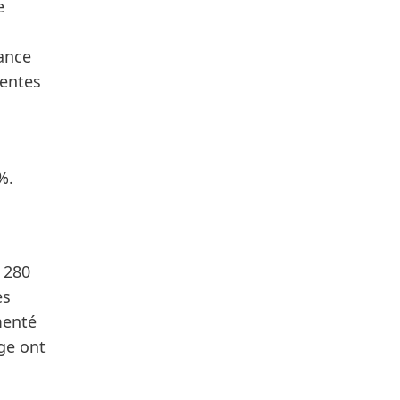
e
sance
ventes
%.
2 280
ès
menté
ge ont