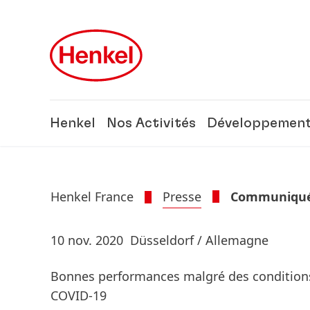
Skip to main content
Skip to footer
Henkel
Nos Activités
Développement
Henkel France
Presse
Communiqués
10 nov. 2020
Düsseldorf / Allemagne
Bonnes performances malgré des conditions 
COVID-19