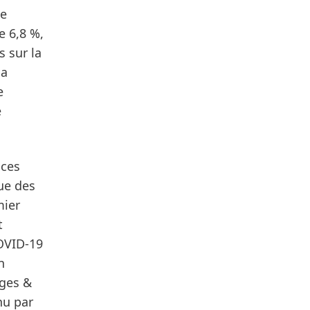
se
e 6,8 %,
 sur la
 a
e
e
nces
que des
mier
t
OVID-19
n
ges &
nu par