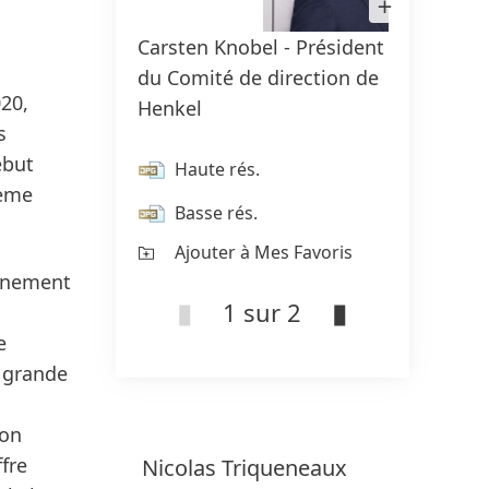
limage
dans
Carsten Knobel - Président
Henke
Lightbox
du Comité de direction de
Swob
020
,
Henkel
s
Ha
ébut
Haute rés.
Ba
ième
Basse rés.
Aj
Ajouter à Mes Favoris
onnement
1 sur 2
e
e grande
ion
fre
Nicolas
Triqueneaux