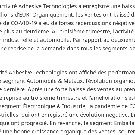
l’activité Adhesive Technologies a enregistré une bais
llions d’EUR.
Organiquement
, les ventes ont baissé d
 de CO-VID-19 a eu de fortes répercussions négatives
plus au deuxième. Au troisième trimestre, l’activité
on industrielle et automobile. Par rapport au deuxièm
une reprise de la demande dans tous les segments d
vité Adhesive Technologies ont affiché des performa
le segment
Automobile & Métaux
, l’évolution organi
née dernière. Après une forte baisse des ventes au pre
reprise au troisième trimestre et l’amélioration s’es
e segment
Électronique & Industrie
, la pandémie de C
trielles, qui ont enregistré une évolution négative. E
onique ont progressé. En revanche, le segment
Emballa
é une bonne croissance organique des ventes, soute