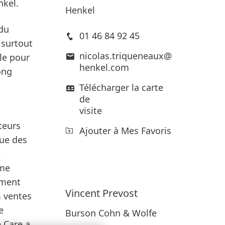
nkel.
Henkel
 du
01 46 84 92 45
 surtout
nicolas.triqueneaux@
ile pour
henkel.com
ong
Télécharger la carte
de
visite
teurs
Ajouter à Mes Favoris
que des
e
ème
ement
Vincent
Prevost
s ventes
e
Burson Cohn & Wolfe
 Care
a