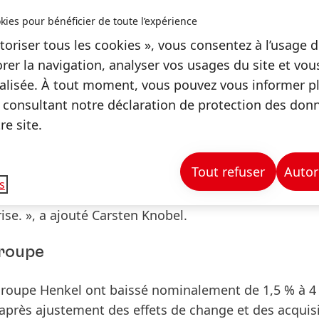
des ventes et poursuivre ainsi son évolution positive.
kies pour bénéficier de toute l’expérience
toriser tous les cookies », vous consentez à l’usage d
ns fait preuve d’agilité et nous nous sommes rapide
rer la navigation, analyser vos usages du site et vo
ant vigoureusement à mettre en œuvre notre progr
lisée. À tout moment, vous pouvez vous informer plu
En publiant de nouvelles perspectives pour l’année en
 consultant notre déclaration de protection des don
 de développement pour le reste de l’année. Même s
e site.
 de la pandémie se fassent encore sentir au quatrièm
e nouveaux confinements généralisés – comparables 
Tout refuser
Autor
les régions essentielles pour Henkel. Nous sommes
s
sant sur une croissance ciblée, nous sommes bien
rise. », a ajouté Carsten Knobel.
roupe
roupe Henkel ont baissé
nominalement
de 1,5 % à 4
e après ajustement des effets de change et des acquis