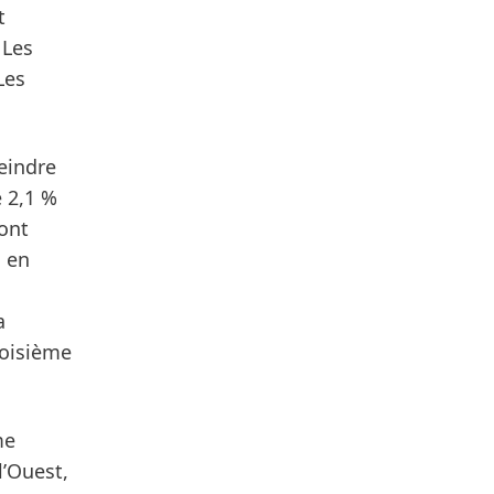
t
 Les
Les
eindre
e 2,1 %
’ont
, en
a
roisième
me
l’Ouest,