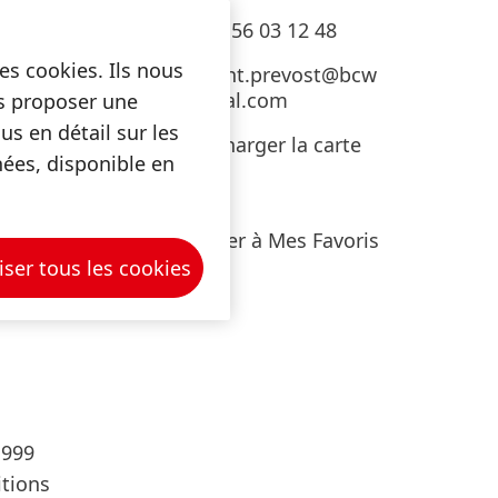
+33 1 56 03 12 48
es cookies. Ils nous
vincent.prevost@bcw
ment
-global.com
us proposer une
amme de
s en détail sur les
Télécharger la carte
tière,
nées, disponible en
de
i nous
visite
e
Ajouter à Mes Favoris
à ceux
iser tous les cookies
 999
itions