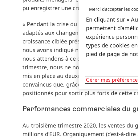
pu enregistrer une croissance significative 
Merci d’accepter les coo
En cliquant sur « Au
« Pendant la crise du coronavirus, nous avo
permettent d’amélio
adaptés aux changements, tout en continu
expérience personna
croissance ciblée présenté en mars dernier. 
types de cookies en
nous avons indiqué nos attentes en matière
pied de page de notr
nous attendons à ce que les effets négatifs
trimestre, nous ne nous attendons pas à d
mis en place au deuxième trimestre – dans 
Gérer mes préférence
convaincus que, grâce à notre stratégie mi
positionnés pour sortir plus forts de cette c
Performances commerciales du g
Au
troisième trimestre 2020, les ventes
du g
millions d’EUR.
Organiquement
(c’est-à-dir