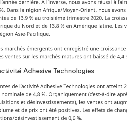
l’année dernière. À l’inverse, nous avons réussi à fair
,4 %. Dans la région Afrique/Moyen-Orient, nous avons
tes de 13,9 % au troisième trimestre 2020. La crois
rique du Nord et de 13,8 % en Amérique latine. Les 
égion Asie-Pacifique.
les
marchés émergents
ont enregistré une croissance
es ventes sur les
marchés matures
ont baissé de 4,4 
ctivité Adhesive Technologies
entes de l’activité Adhesive Technologies ont atteint 
e
nominale
de 4,8 %.
Organiquement
(c’est-à-dire apr
uisitions et désinvestissements), les ventes ont aug
lume et de prix ont été positives. Les effets de chan
sitions/désinvestissement de 0,6 %.