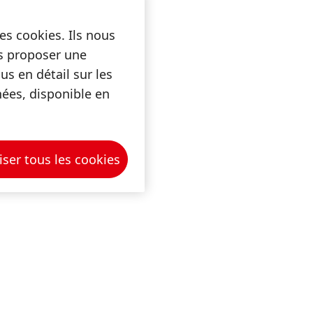
sation
es cookies. Ils nous
es
us proposer une
atives.
s en détail sur les
besoin
nées, disponible en
ployés
oyés «
aire et
enu
iser tous les cookies
 avec 60