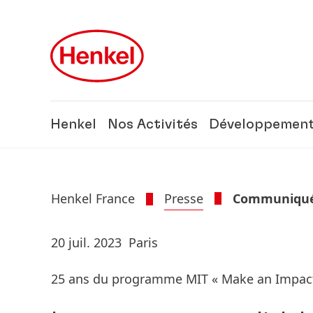
Skip to main content
Skip to footer
Henkel
Nos Activités
Développement
Henkel France
Presse
Communiqués
20 juil. 2023
Paris
25 ans du programme MIT « Make an Impac