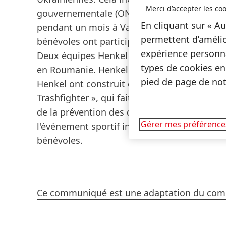
Merci d’accepter les coo
gouvernementale
(ONG) « Habitat for Huma
En cliquant sur « Au
pendant un mois à Varsovie, en Pologne, av
permettent d’amélio
bénévoles ont participé à la fois à la mise e
expérience personna
Deux équipes Henkel ont également participé
types de cookies en
en Roumanie. Henkel soutient ce projet dep
pied de page de notr
Henkel ont construit et rénové des maisons.
Trashfighter », qui fait partie de l'engagem
de la prévention des déchets plastiques da
Gérer mes préférence
l'événement sportif inclusif des Jeux Olympi
bénévoles.
Ce communiqué est une adaptation du comm