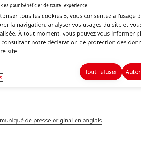
kies pour bénéficier de toute l’expérience
nity ». Quatre employés Henkel ont soutenu l'organi
toriser tous les cookies », vous consentez à l’usage d
ec une aide aux réfugiés grâce à des congés payés. L
rer la navigation, analyser vos usages du site et vo
n place des abris d'urgence et aux activités administr
lisée. À tout moment, vous pouvez vous informer plu
 à la construction d'abris pour les familles dans le 
 consultant notre déclaration de protection des don
uis plus de 8 ans, au cours desquels plus de 250 em
e site.
 Un autre exemple est l'initiative mondiale des empl
ent continu de Henkel en faveur d'une économie circul
ns l'environnement. Enfin, Henkel a de nouveau sout
Tout refuser
Autor
s
ques Spéciaux à Berlin cette année et était sur place
uniqué de presse original en anglais