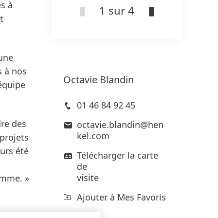
es à
1 sur 4
t
 une
s à nos
Octavie
Blandin
 équipe
01 46 84 92 45
dre des
octavie.blandin@hen
kel.com
projets
urs été
Télécharger la carte
de
visite
amme. »
Ajouter à Mes Favoris