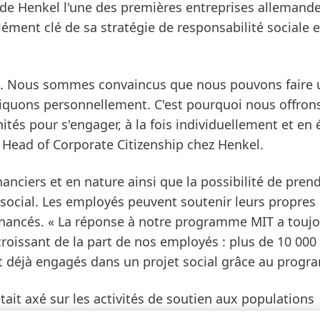
nt de Henkel l'une des premières entreprises allemand
lément clé de sa stratégie de responsabilité sociale e
ale. Nous sommes convaincus que nous pouvons faire
liquons personnellement. C'est pourquoi nous offron
ités pour s'engager, à la fois individuellement et en
 Head of Corporate Citizenship chez Henkel.
nciers et en nature ainsi que la possibilité de pren
social. Les employés peuvent soutenir leurs propres 
financés. « La réponse à notre programme MIT a toujo
croissant de la part de nos employés : plus de 10 000
t déjà engagés dans un projet social grâce au progr
ait axé sur les activités de soutien aux populations
coopération de Henkel avec l'organisation non