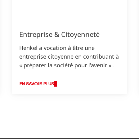
Entreprise & Citoyenneté
Henkel a vocation à être une
entreprise citoyenne en contribuant à
« préparer la société pour l'avenir »
grâce à nos activités et à notre
capacité à innover, tout en
EN SAVOIR PLUS
accompagnant nos consommateurs
vers des usages plus responsables de
nos produits.