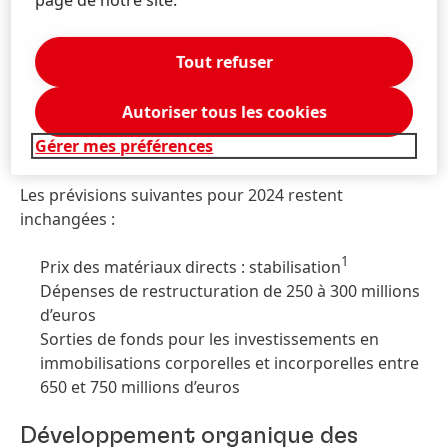
faible pourcentage à un chiffre)
Conversion des ventes en devises étrangères :
impact négatif de l’ordre d’un pourcentage à un
Tout refuser
chiffre dans le bas ou le milieu de la fourchette
(précédemment : impact négatif de l’ordre d’un
Autoriser tous les cookies
pourcentage à un chiffre dans le milieu de la
Gérer mes préférences
fourchette)
Les prévisions suivantes pour 2024 restent
inchangées :
1
Prix des matériaux directs : stabilisation
Dépenses de restructuration de 250 à 300 millions
d’euros
Sorties de fonds pour les investissements en
immobilisations corporelles et incorporelles entre
650 et 750 millions d’euros
Développement organique des