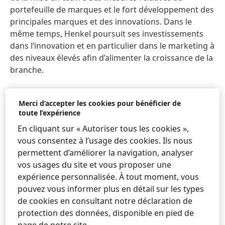
portefeuille de marques et le fort développement des
principales marques et des innovations. Dans le
même temps, Henkel poursuit ses investissements
dans l’innovation et en particulier dans le marketing à
des niveaux élevés afin d’alimenter la croissance de la
branche.
Henkel a également revu ses prévisions concernant
Merci d’accepter les cookies pour bénéficier de
les effets des acquisitions/désinvestissements et des
toute l’expérience
taux de change sur les ventes. Les acquisitions les
En cliquant sur « Autoriser tous les cookies »,
plus récentes - Seal for Life Industries et Vidal
vous consentez à l’usage des cookies. Ils nous
Sassoon en Chine - ont été conclues plus rapidement
permettent d’améliorer la navigation, analyser
que prévu, contribuant ainsi plus tôt à l’évolution des
vos usages du site et vous proposer une
ventes et des bénéfices.
expérience personnalisée. À tout moment, vous
pouvez vous informer plus en détail sur les types
Acquisitions/désinvestissements : impact neutre
de cookies en consultant notre déclaration de
sur la croissance nominale des ventes
protection des données, disponible en pied de
(précédemment : impact négatif de l’ordre d’un
page de notre site.