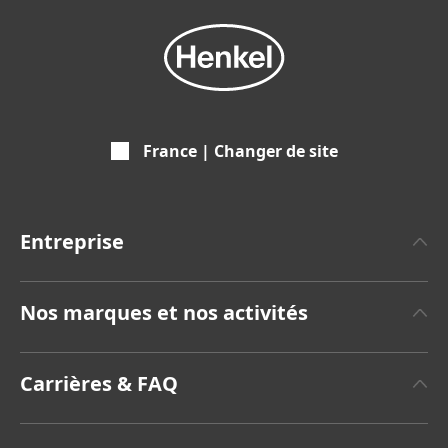
France | Changer de site
Entreprise
A propos de Henkel
Nos marques et nos activités
Communiqués de Presse
Henkel Adhesive Technologies
Rapports annuels
Carrières & FAQ
(8,42 MB)
Henkel Consumer Brands
Sustainable Impact Report
(Anglais)
Emplois et Candidatures