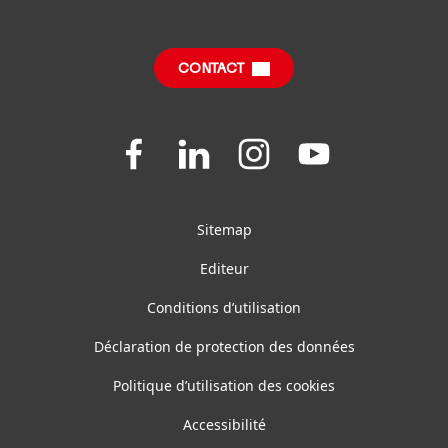
FDS, FT, RoHS, Information Produit
FAQ
Fiches produits relatives aux qualités et
caractéristiques environnementales
CONTACT
Join
Join
Join
Join
us
us
us
us
on
on
on
on
Facebook
LinkedIn
Instagram
YouTube
Sitemap
Editeur
Conditions d’utilisation
Déclaration de protection des données
Politique d’utilisation des cookies
Accessibilité