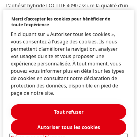
L’adhésif hybride LOCTITE 4090 assure la qualité d’un
collage haute performance même en
Merci d’accepter les cookies pour bénéficier de
environnements extrêmes et milieux difficiles. Ses
toute l’expérience
caractéristiques et avantages permettent notamment
En cliquant sur « Autoriser tous les cookies »,
une tenue hautes températures jusqu'à 150°C, une
vous consentez à l’usage des cookies. Ils nous
très bonne résistance aux chocs, vibrations, ainsi qu‘à
permettent d’améliorer la navigation, analyser
l'humidité et une prise en jeu jusqu'à 5mm. Il convient
vos usages du site et vous proposer une
parfaitement à une large variété de substrats tels que
expérience personnalisée. À tout moment, vous
les métaux, la plupart des plastiques et le
pouvez vous informer plus en détail sur les types
caoutchouc.
de cookies en consultant notre déclaration de
LOCTITE 4090 est disponible en cartouche de 50ml
protection des données, disponible en pied de
fourni avec 5 buses adaptées. Il est recommandé de
page de notre site.
le déposer à l’aide d’un pistolet manuel standard
LOCTITE pour cartouche bicomposant, qui peut être
Tout refuser
commandé séparément.
LOCTITE est une marque déposée de Henkel et de
Autoriser tous les cookies
ses filiales situées en France et à l’étranger.