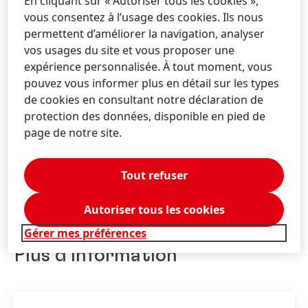
En cliquant sur « Autoriser tous les cookies »,
tout en économisant l'énergie et les ressources
vous consentez à l’usage des cookies. Ils nous
naturelles nécessaires. La branche Beauty Care de
permettent d’améliorer la navigation, analyser
Henkel a ainsi lancé la gamme de produits capillaires
vos usages du site et vous proposer une
Saint Algue Syoss Nutrition Intense 7, qui inclut un
expérience personnalisée. À tout moment, vous
shampooing dont la nouvelle formule a une
pouvez vous informer plus en détail sur les types
empreinte carbone de 18 % inférieure à la
de cookies en consultant notre déclaration de
précédente. Pour parvenir à ce résultat, nous avons
protection des données, disponible en pied de
diminué la teneur en tensioactifs de 16,5 %, réduit la
page de notre site.
teneur en polymères cationiques de 60 %, et utilisé 10
% de matériaux renouvelables en plus.
Tout refuser
Autoriser tous les cookies
Gérer mes préférences
Plus d'information