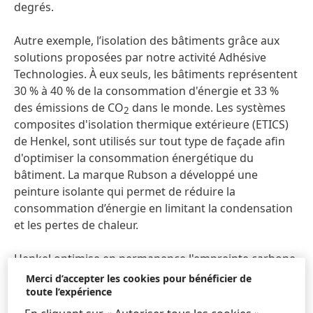
degrés.
Autre exemple, l’isolation des bâtiments grâce aux
solutions proposées par notre activité Adhésive
Technologies. À eux seuls, les bâtiments représentent
30 % à 40 % de la consommation d'énergie et 33 %
des émissions de CO
dans le monde. Les systèmes
2
composites d'isolation thermique extérieure (ETICS)
de Henkel, sont utilisés sur tout type de façade afin
d'optimiser la consommation énergétique du
bâtiment. La marque Rubson a développé une
peinture isolante qui permet de réduire la
consommation d’énergie en limitant la condensation
et les pertes de chaleur.
Henkel optimise en permanence l'empreinte carbone
de ses matériaux en utilisant des ressources «
Merci d’accepter les cookies pour bénéficier de
intelligentes » et en développant des substances
toute l’expérience
actives qui améliorent la performance des produits