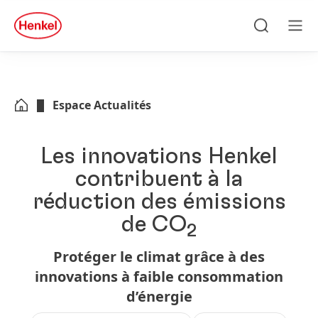
Skip to main content
Skip to footer
quick
search
Recherche
Men
Espace Actualités
Les innovations Henkel
contribuent à la
réduction des émissions
de CO
2
Protéger le climat grâce à des
innovations à faible consommation
d’énergie