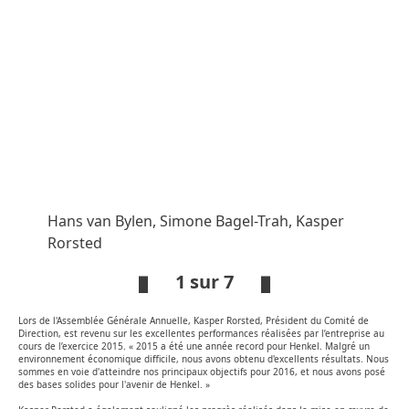
Hans van Bylen, Simone Bagel-Trah, Kasper
Sim
Rorsted
1 sur 7
Lors de l'Assemblée Générale Annuelle, Kasper Rorsted, Président du Comité de
Open
Ope
Direction, est revenu sur les excellentes performances réalisées par l’entreprise au
Slideshow
Sli
cours de l’exercice 2015. « 2015 a été une année record pour Henkel. Malgré un
environnement économique difficile, nous avons obtenu d'excellents résultats. Nous
sommes en voie d'atteindre nos principaux objectifs pour 2016, et nous avons posé
des bases solides pour l'avenir de Henkel. »