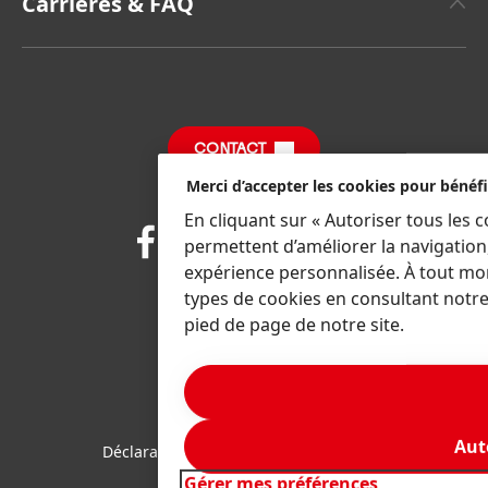
Rapports annuels
Carrières & FAQ
(8,42 MB)
Henkel Consumer Brands
Sustainable Impact Report
(Anglais)
Emplois et Candidatures
FDS, FT, RoHS, Information Produit
FAQ
Fiches produits relatives aux qualités et
caractéristiques environnementales
CONTACT
Merci d’accepter les cookies pour bénéfi
En cliquant sur « Autoriser tous les 
Join
Join
Join
Join
permettent d’améliorer la navigation
us
us
us
us
on
on
on
on
expérience personnalisée. À tout mo
Facebook
LinkedIn
Instagram
YouTube
types de cookies en consultant notre
pied de page de notre site.
Sitemap
Editeur
Conditions d’utilisation
Aut
Déclaration de protection des données
Gérer mes préférences