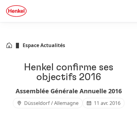
Skip to main content
Skip to footer
quick
search
Espace Actualités
Henkel confirme ses
objectifs 2016
Assemblée Générale Annuelle 2016
Düsseldorf / Allemagne
11 avr. 2016
Open
Open
Slideshow
Slidesh