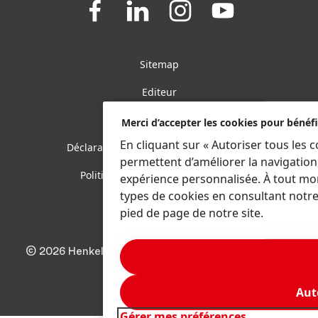
Join
Join
Join
Join
us
us
us
us
on
on
on
on
Facebook
LinkedIn
Instagram
YouTube
Sitemap
Editeur
Conditions d’utilisation
Merci d’accepter les cookies pour bénéfi
En cliquant sur « Autoriser tous les 
Déclaration de protection des données
permettent d’améliorer la navigation
Politique d’utilisation des cookies
expérience personnalisée. À tout mo
types de cookies en consultant notre
Accessibilité
pied de page de notre site.
© 2026 Henkel France S.A.S., Boulogne-Billancourt
Aut
Gérer mes préférences