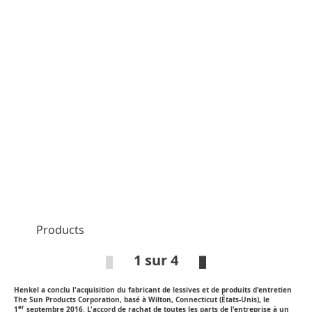
Open
Open
Slideshow
Slidesh
Products
all
1 sur 4
Henkel a conclu l'acquisition du fabricant de lessives et de produits d'entretien
Open
Ope
The Sun Products Corporation, basé à Wilton, Connecticut (États-Unis), le
Slideshow
Sli
er
1
septembre 2016. L'accord de rachat de toutes les parts de l'entreprise à un