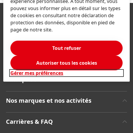
expérience personnalisée. À tout moment, vous
pouvez vous informer plus en détail sur les types
de cookies en consultant notre déclaration de
protection des données, disponible en pied de
page de notre site.
Tout refuser
France | Changer de site
Autoriser tous les cookies
Gérer mes préférences
Entreprise
A propos de Henkel
Nos marques et nos activités
Communiqués de Presse
Henkel Adhesive Technologies
Rapports annuels
Carrières & FAQ
(8,42 MB)
Henkel Consumer Brands