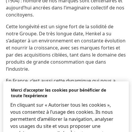
(1904) : nombre de nos marques sont centenaires et
aujourd’hui ancrées dans l’imaginaire collectif de nos
concitoyens.
Cette longévité est un signe fort de la solidité de
notre Groupe. De très longue date, Henkel a su
s’adapter à un environnement en constante évolution
et nourrir la croissance, avec ses marques fortes et
par des acquisitions ciblées, tant dans le domaine des
produits de grande consommation que dans
l’industrie.
En France, c’est aussi cette dynamique qui nous a
permis de cumuler plusieurs siècles d’histoire… en
Merci d’accepter les cookies pour bénéficier de
seulement 50 ans ! Pour célébrer ces 50 ans, nous
toute l’expérience
vous invitons à
(re)découvrir quelques-unes de nos
En cliquant sur « Autoriser tous les cookies »,
marques emblématiques.
vous consentez à l’usage des cookies. Ils nous
permettent d’améliorer la navigation, analyser
vos usages du site et vous proposer une