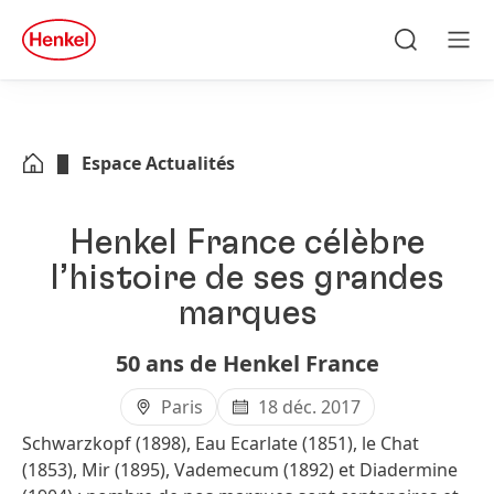
Skip to main content
Skip to footer
quick
search
Recherche
Men
Espace Actualités
Henkel France célèbre
l’histoire de ses grandes
marques
50 ans de Henkel France
Paris
18 déc. 2017
Schwarzkopf
(1898), Eau Ecarlate
(1851), le Chat
(1853), Mir
(1895), Vademecum
(1892) et Diadermine