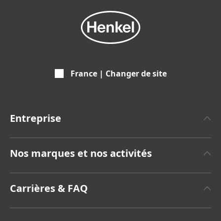
France | Changer de site
Entreprise
A propos de Henkel
Nos marques et nos activités
Communiqués de Presse
Henkel Adhesive Technologies
Rapports annuels
Carrières & FAQ
(8,42 MB)
Henkel Consumer Brands
Sustainable Impact Report
(Anglais)
Emplois et Candidatures