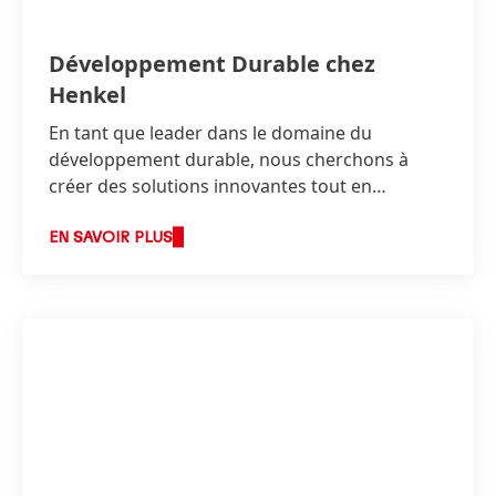
Développement Durable chez
Henkel
En tant que leader dans le domaine du
développement durable, nous cherchons à
créer des solutions innovantes tout en
continuant à développer nos activités de façon
responsable et en accroissant notre succès
EN SAVOIR PLUS
économique.