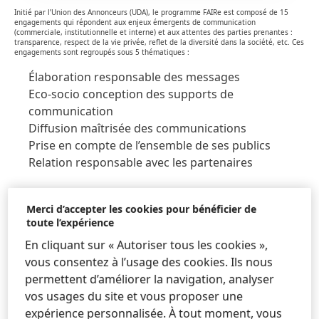
Initié par l’Union des Annonceurs (UDA), le programme FAIRe est composé de 15
engagements qui répondent aux enjeux émergents de communication
(commerciale, institutionnelle et interne) et aux attentes des parties prenantes :
transparence, respect de la vie privée, reflet de la diversité dans la société, etc. Ces
engagements sont regroupés sous 5 thématiques :
Élaboration responsable des messages
Eco-socio conception des supports de
communication
Diffusion maîtrisée des communications
Prise en compte de l’ensemble de ses publics
Relation responsable avec les partenaires
Ce programme constitue un outil d'accompagnement
Merci d’accepter les cookies pour bénéficier de
et un cadre pour les annonceurs signataires. Henkel
toute l’expérience
France était signataire depuis 2014 de la première
En cliquant sur « Autoriser tous les cookies »,
démarche de communication responsable
« La Charte
vous consentez à l’usage des cookies. Ils nous
d’engagements des annonceurs pour une communication
permettent d’améliorer la navigation, analyser
responsable »
et est heureux de poursuivre son
vos usages du site et vous proposer une
engagement avec le programme FAIRe.
expérience personnalisée. À tout moment, vous