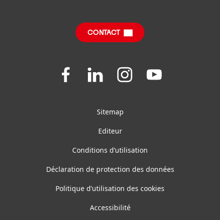
FDS, FT, RoHS, Information Produit
FAQ
Fiches produits relatives aux qualités et
caractéristiques environnementales
CONTACT
Join
Join
Join
Join
us
us
us
us
on
on
on
on
Facebook
LinkedIn
Instagram
YouTube
Sitemap
Editeur
Conditions d’utilisation
Déclaration de protection des données
Politique d’utilisation des cookies
Accessibilité