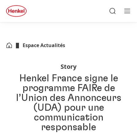
Skip to main content
Skip to footer
quick
search
Recherche
Men
Espace Actualités
Story
Henkel France signe le
programme FAIRe de
l’Union des Annonceurs
(UDA) pour une
communication
responsable