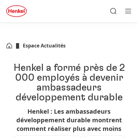
Skip to main content
Skip to footer
quick
search
Recherche
Men
Espace Actualités
Henkel a formé près de 2
000 employés à devenir
ambassadeurs
développement durable
Henkel : Les ambassadeurs
développement durable montrent
comment réaliser plus avec moins