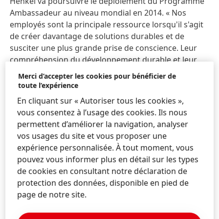
Henkel va poursuivre le déploiement du Programme
Ambassadeur au niveau mondial en 2014. « Nos
employés sont la principale ressource lorsqu'il s'agit
de créer davantage de solutions durables et de
susciter une plus grande prise de conscience. Leur
compréhension du développement durable et leur
engagement sont indispensables pour concrétiser
Merci d’accepter les cookies pour bénéficier de
notre stratégie et atteindre nos objectifs », a déclaré
toute l’expérience
Kathrin Menges, Executive Vice-Président Ressources
En cliquant sur « Autoriser tous les cookies »,
Humaines et Présidente du Conseil sur le
vous consentez à l’usage des cookies. Ils nous
développement durable de Henkel.
permettent d’améliorer la navigation, analyser
vos usages du site et vous proposer une
Parallèlement à la formation de nouveaux
expérience personnalisée. À tout moment, vous
ambassadeurs, Henkel renforcera sa collaboration
pouvez vous informer plus en détail sur les types
avec différents partenaires. En travaillant avec des
de cookies en consultant notre déclaration de
distributeurs, par exemple, Henkel a l'intention de
protection des données, disponible en pied de
sensibiliser davantage de consommateurs au
page de notre site.
développement durable et d'expliquer comment il est
possible d'utiliser les produits de manière plus