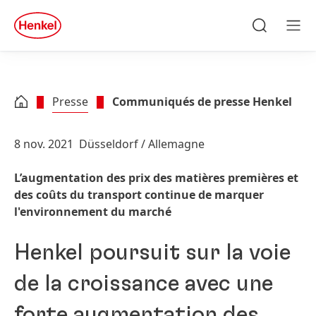
Skip to main content
Skip to footer
quick
search
Recherche
Men
Presse
Communiqués de presse Henkel
8 nov. 2021
Düsseldorf / Allemagne
L’augmentation des prix des matières premières et
des coûts du transport continue de marquer
l'environnement du marché
Henkel poursuit sur la voie
de la croissance avec une
forte augmentation des