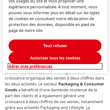
vos usages du site et vous proposer une
secteurs d'activité au cours des neuf premiers mois
expérience personnalisée. À tout moment, vous
de l'année.
pouvez vous informer plus en détail sur les types
de cookies en consultant notre déclaration de
Au
troisième trimestre,
l'évolution des différents
protection des données, disponible en pied de
secteurs d'activité de la business unit Adhesive
page de notre site.
Technologies a été variable. L'évolution organique des
ventes dans le secteur
Automotive & Metals
a été
légèrement inférieure à celle de l'année précédente.
Tout refuser
Dans ce domaine, nos activités ont subi l'impact
négatif de la baisse des niveaux de production
Autoriser tous les cookies
automobile, principalement due à la pénurie
mondiale de semi-conducteurs. Notre secteur
Gérer mes préférences
Electronics & Industrials
a enregistré une
croissance organique des ventes à deux chiffres dans
les deux activités. Le secteur
Packaging & Consumer
Goods
a bénéficié d'une demande soutenue de la
part des clients et a également généré une
croissance à deux chiffres de ses ventes, notamment
grâce aux activités Packaging and Lifestyle. La