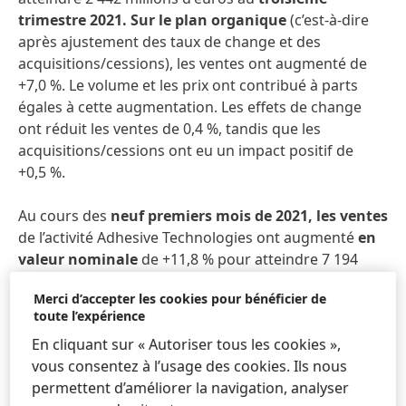
trimestre 2021. Sur le plan organique
(c’est-à-dire
après ajustement des taux de change et des
acquisitions/cessions), les ventes ont augmenté de
+7,0 %. Le volume et les prix ont contribué à parts
égales à cette augmentation. Les effets de change
ont réduit les ventes de 0,4 %, tandis que les
acquisitions/cessions ont eu un impact positif de
+0,5 %.
Au cours des
neuf premiers mois de 2021, les ventes
de l’activité Adhesive Technologies ont augmenté
en
valeur nominale
de +11,8 % pour atteindre 7 194
millions d'euros. Nous avons obtenu une croissance
Merci d’accepter les cookies pour bénéficier de
organique
des ventes de +15,5 %, grâce à
toute l’expérience
l’augmentation des volumes et à une évolution des
En cliquant sur « Autoriser tous les cookies »,
prix de plus en plus positive au cours de l'année.
vous consentez à l’usage des cookies. Ils nous
Nous avons enregistré une très forte demande pour
permettent d’améliorer la navigation, analyser
nos solutions dans toutes les régions et tous les