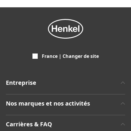
France | Changer de site
Entreprise
A propos de Henkel
Nos marques et nos activités
Communiqués de Presse
Henkel Adhesive Technologies
Rapports annuels
Carrières & FAQ
(8,42 MB)