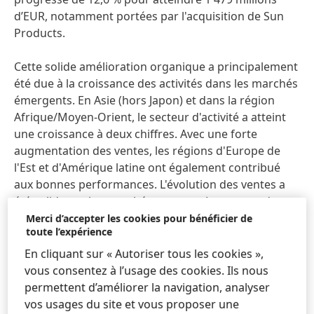
d’EUR, notamment portées par l'acquisition de Sun
Products.
Cette solide amélioration organique a principalement
été due à la croissance des activités dans les marchés
émergents. En Asie (hors Japon) et dans la région
Afrique/Moyen-Orient, le secteur d'activité a atteint
une croissance à deux chiffres. Avec une forte
augmentation des ventes, les régions d'Europe de
l'Est et d'Amérique latine ont également contribué
aux bonnes performances. L'évolution des ventes a
été solide sur les marchés matures. Les ventes dans
la région Amérique du Nord ont connu une forte
Merci d’accepter les cookies pour bénéficier de
toute l’expérience
hausse par rapport la même période que l'an passé.
En Europe de l'Ouest les ventes ont été positives dans
En cliquant sur « Autoriser tous les cookies »,
un environnement compétitif où la concurrence est
vous consentez à l’usage des cookies. Ils nous
très forte.
permettent d’améliorer la navigation, analyser
vos usages du site et vous proposer une