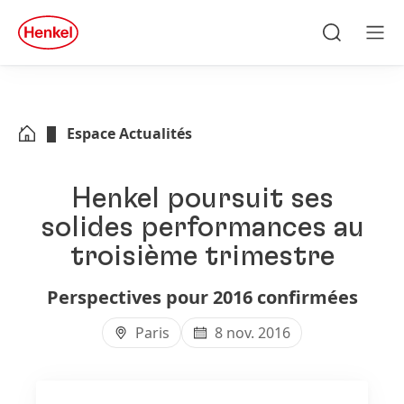
Skip to main content
Skip to footer
quick
search
Recherche
Men
Espace Actualités
Henkel poursuit ses
solides performances au
troisième trimestre
Perspectives pour 2016 confirmées
Paris
8 nov. 2016