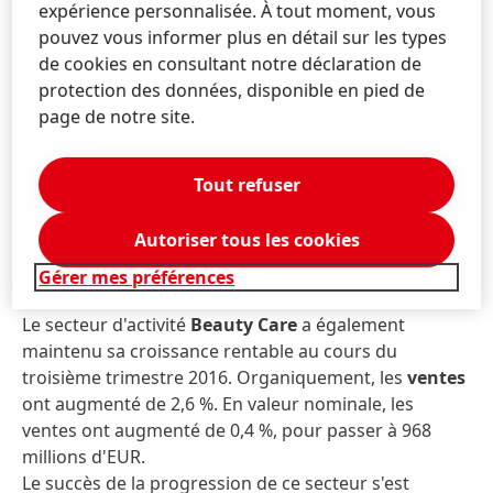
Le
résultat d'exploitation ajusté
du secteur
expérience personnalisée. À tout moment, vous
d'activité Laundry & Home Care a enregistré une
pouvez vous informer plus en détail sur les types
augmentation à deux chiffres (+11 %), passant à
de cookies en consultant notre déclaration de
265 millions d'EUR. À 17,9 %, la rentabilité des ventes
protection des données, disponible en pied de
ajustée a été inférieure au niveau élevé du même
page de notre site.
trimestre de l'année précédente. Cela s'explique par
les acquisitions conclues en 2016. Hors acquisitions,
Tout refuser
la rentabilité des ventes ajustée a fortement
augmenté. Le résultat d'exploitation a augmenté de
Autoriser tous les cookies
8,0 %, passant de 211 millions d’EUR à 228 millions
d'EUR.
Gérer mes préférences
Le secteur d'activité
Beauty Care
a également
maintenu sa croissance rentable au cours du
troisième trimestre 2016. Organiquement, les
ventes
ont augmenté de 2,6 %. En valeur nominale, les
ventes ont augmenté de 0,4 %, pour passer à 968
millions d'EUR.
Le succès de la progression de ce secteur s'est