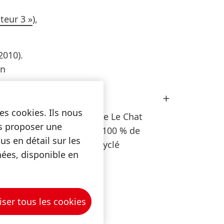
teur 3 »
),
2010).
en
Ouvrir
age.
limage
dans
es cookies. Ils nous
L’éco-recharge Le Chat
Lightbox
s
us proposer une
composée à 100 % de
s en détail sur les
plastique recyclé
nées, disponible en
inimum de
ecyclées
iser tous les cookies