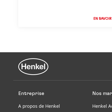
continua
activités
responsa
EN SAVOIR
notre su
Entreprise
Nos mar
A propos de Henkel
Henkel A