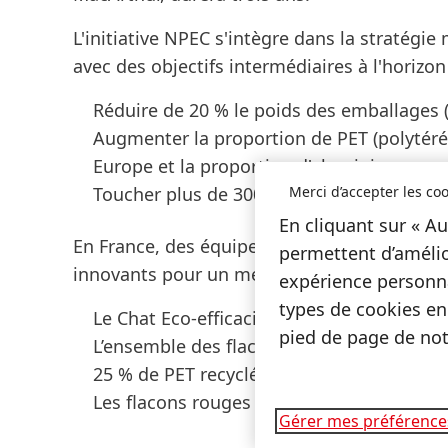
L'initiative NPEC s'intègre dans la stratég
avec des objectifs intermédiaires à l'horiz
Réduire de 20 % le poids des emballages
Augmenter la proportion de PET
(polytér
Europe et la proportion d'aluminium recy
Merci d’accepter les coo
Toucher plus de 300 millions de consomma
En cliquant sur « Au
En France, des équipes travaillent notamm
permettent d’amélio
innovants pour un meilleur respect de l’env
expérience personna
types de cookies en
Le Chat Eco-efficacité a lancé une éco-r
pied de page de notr
L’ensemble des flacons et recharges de l
25 % de PET recyclés
Les flacons rouges de produits Loctite
(t
Gérer mes préférence