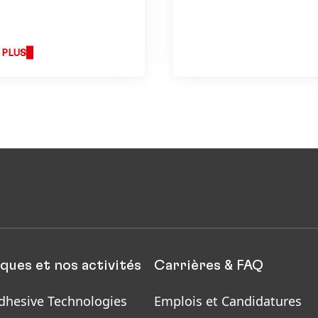
nt à développer nos
 de façon
ble et en accroissant
 PLUS
ccès économique.
ques et nos activités
Carrières & FAQ
dhesive Technologies
Emplois et Candidatures