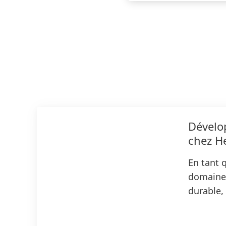
Dévelo
chez H
En tant 
domaine
durable,
créer de
innovant