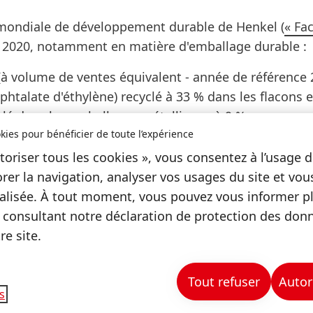
ie mondiale de développement durable de Henkel (
« Fac
on 2020, notamment en matière d'emballage durable :
(à volume de ventes équivalent - année de référence 
éphtalate d'éthylène) recyclé à 33 % dans les flacons 
clé dans les emballages métalliques à 9 %.
kies pour bénéficier de toute l’expérience
teurs grâce à des informations ciblées sur le recycl
toriser tous les cookies », vous consentez à l’usage d
ent avec Eco-Emballages au développent d’emballage
rer la navigation, analyser vos usages du site et vo
ironnement :
lisée. À tout moment, vous pouvez vous informer plu
 consultant notre déclaration de protection des don
echarge composée à 100 % de plastique recyclé
(PET)
e site.
essives et produits vaisselle est déjà composé au m
echnologie anaérobie) comportent 26 % de matières r
Tout refuser
Autor
s