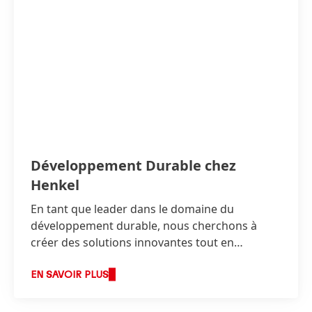
Développement Durable chez
Henkel
En tant que leader dans le domaine du
développement durable, nous cherchons à
créer des solutions innovantes tout en
continuant à développer nos activités de façon
responsable et en accroissant notre succès
EN SAVOIR PLUS
économique.