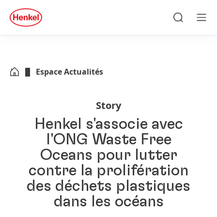
Skip to main content
Skip to footer
quick
search
Recherche
Men
Espace Actualités
Story
Henkel s'associe avec
l'ONG Waste Free
Oceans pour lutter
contre la prolifération
des déchets plastiques
dans les océans