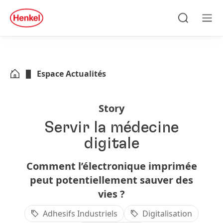
Skip to main content
Skip to footer
quick
search
Recherche
Men
Espace Actualités
Story
Servir la médecine
digitale
Comment l’électronique imprimée
peut potentiellement sauver des
vies ?
Adhesifs Industriels
Digitalisation