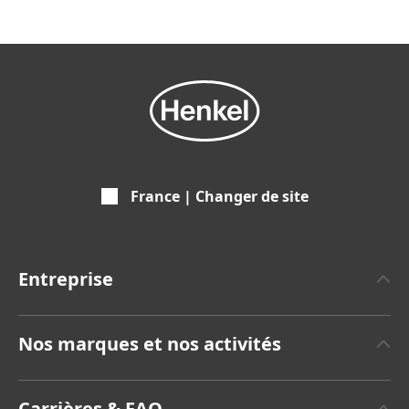
France | Changer de site
Entreprise
A propos de Henkel
Nos marques et nos activités
Communiqués de Presse
Henkel Adhesive Technologies
Rapports annuels
Carrières & FAQ
(8,42 MB)