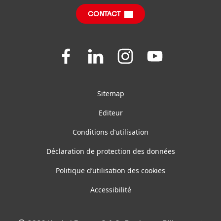
Fiches produits relatives aux qualités et
caractéristiques environnementales
CONTACT
Join
Join
Join
Join
us
us
us
us
on
on
on
on
Facebook
LinkedIn
Instagram
YouTube
Sitemap
Editeur
Conditions d’utilisation
Déclaration de protection des données
Politique d’utilisation des cookies
Accessibilité