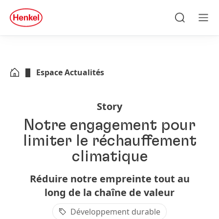
Skip to main content
Skip to footer
quick
search
Recherche
Men
Espace Actualités
Story
Notre engagement pour
limiter le réchauffement
climatique
Réduire notre empreinte tout au
long de la chaîne de valeur
Développement durable