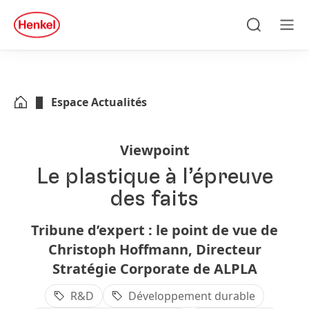
Skip to main content
Skip to footer
quick
search
Recherche
Men
Espace Actualités
Viewpoint
Le plastique à l’épreuve
des faits
Tribune d’expert : le point de vue de
Christoph Hoffmann, Directeur
Stratégie Corporate de ALPLA
R&D
Développement durable