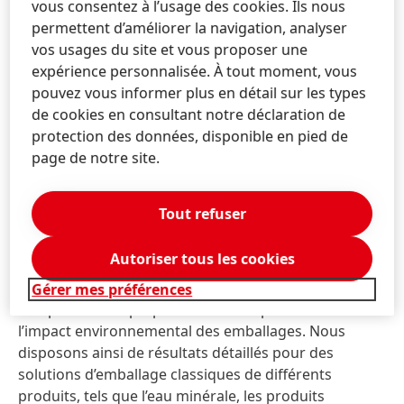
vous consentez à l’usage des cookies. Ils nous
Mythe numéro 3 : Les
permettent d’améliorer la navigation, analyser
vos usages du site et vous proposer une
emballages en verre ou en
expérience personnalisée. À tout moment, vous
métal sont meilleurs pour
pouvez vous informer plus en détail sur les types
l’environnement
de cookies en consultant notre déclaration de
protection des données, disponible en pied de
Si l’on se fie à certaines enquêtes et articles de
page de notre site.
presse, les consommateurs sont plus enclins à
acheter des produits avec des emballages en verre
Tout refuser
ou en métal. Cependant, si l’on y regarde de plus
près, ces matériaux ne sont pas aussi respectueux de
Autoriser tous les cookies
l'environnement qu’il n’y paraît. Pour nourrir le débat
de façons objectives, une société de conseil
Gérer mes préférences
indépendante a préparé une étude pour ALPLA sur
l’impact environnemental des emballages. Nous
disposons ainsi de résultats détaillés pour des
solutions d’emballage classiques de différents
produits, tels que l’eau minérale, les produits