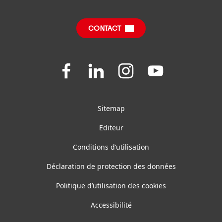
FAQ
Fiches produits relatives aux qualités et
caractéristiques environnementales
CONTACT
Join
Join
Join
Join
us
us
us
us
on
on
on
on
Facebook
LinkedIn
Instagram
YouTube
Sitemap
Editeur
Conditions d’utilisation
Déclaration de protection des données
Politique d’utilisation des cookies
Accessibilité