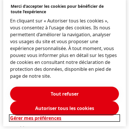
Merci d’accepter les cookies pour bénéficier de
toute l’expérience
Plus tôt cette année,
les objectifs, scientifiquement
fondés, de réduction des émissions de Henkel ont été
En cliquant sur « Autoriser tous les cookies »,
approuvés par l'initiative Science Based Targets
(SBTi)
vous consentez à l’usage des cookies. Ils nous
comme étant conformes aux niveaux requis pour
permettent d’améliorer la navigation, analyser
atteindre les objectifs de l'Accord de Paris. L'initiative
vos usages du site et vous proposer une
Science Based Targets du CDP (Carbon Disclosure
expérience personnalisée. À tout moment, vous
Project), du Pacte mondial des Nations Unies, du
pouvez vous informer plus en détail sur les types
World Resources Institute et du Fonds mondial pour
de cookies en consultant notre déclaration de
la nature (WWF) définit et encourage les meilleures
protection des données, disponible en pied de
pratiques en matière de fixation d'objectifs fondés
page de notre site.
sur la science et évalue de manière indépendante les
objectifs des entreprises.
Tout refuser
Autoriser tous les cookies
Pour plus d'informations sur la stratégie, les
performances et les progrès de Henkel en matière de
Gérer mes préférences
développement durable, visitez le site